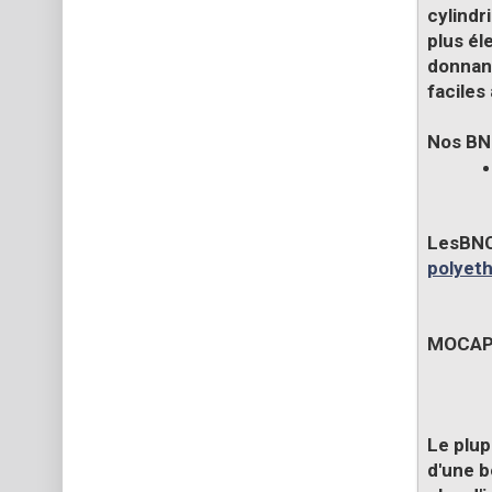
cylindr
plus él
donnant
faciles
Nos
BN
Les
BNC
polyeth
MOCA
Le plup
d'une b