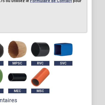
5 ou utilisez le
Formulaire de Contact
pour
MPSC
RVC
SVC
MEC
MSC
ntaires