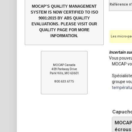
Référence n
MOCAP’S QUALITY MANAGEMENT
SYSTEM IS NOW CERTIFIED TO ISO
9001:2015 BY ABS QUALITY
EVALUATIONS. PLEASE VISIT OUR
QUALITY PAGE FOR MORE
INFORMATION.
Les micro-pac
Incertain su
Vous pouvez
MOCAP vou
MOCAP Canada
409 Parkway Drive
Park Hills, MO 63601
Spécialist
groupe vou
800.633.6775
températu
Capucho
MOCAP 
écrous 