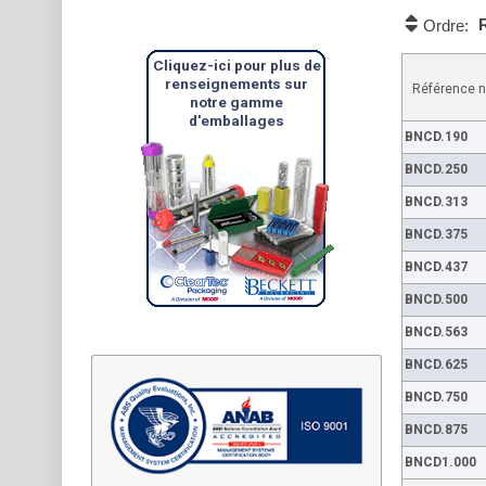
Ordre:
Cliquez-ici pour plus de
renseignements sur
Référence n
notre gamme
d'emballages
BNCD.190
BNCD.250
BNCD.313
BNCD.375
BNCD.437
BNCD.500
BNCD.563
BNCD.625
BNCD.750
BNCD.875
BNCD1.000