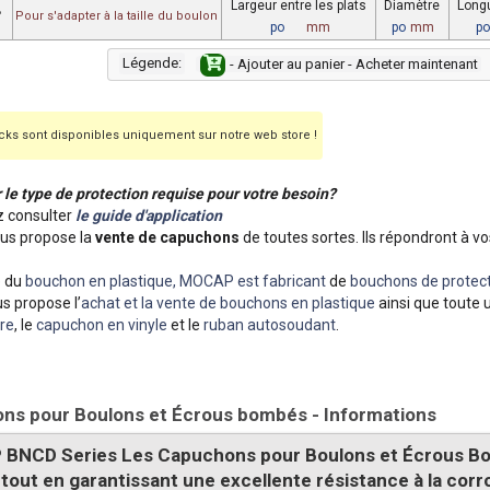
Largeur entre les plats
Diamètre
Longu
°
Pour s'adapter à la taille du boulon
po
mm
po
mm
po
Légende:
- Ajouter au panier - Acheter maintenant
ks sont disponibles uniquement sur notre web store !
r le type de protection requise pour votre besoin?
 consulter
le guide d'application
s propose la
vente de capuchons
de toutes sortes. Ils répondront à vo
e du
bouchon en plastique, MOCAP est fabricant
de
bouchons de protect
s propose l’
achat et la vente de bouchons en plastique
ainsi que toute 
re
, le
capuchon en vinyle
et le
ruban autosoudant
.
ns pour Boulons et Écrous bombés - Informations
BNCD Series Les Capuchons pour Boulons et Écrous Bom
tout en garantissant une excellente résistance à la corr