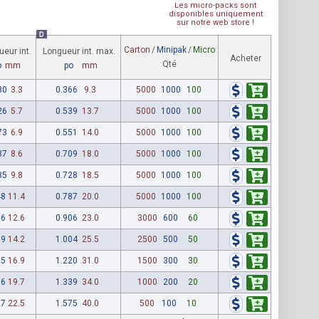
Les micro-packs sont
disponibles uniquement
sur notre web store !
D
Carton
/
Minipak
/
Micro
eur int.
Longueur int. max.
Acheter
Qté
o
mm
po
mm
30
3.3
0.366
9.3
5000
1000
100
26
5.7
0.539
13.7
5000
1000
100
73
6.9
0.551
14.0
5000
1000
100
37
8.6
0.709
18.0
5000
1000
100
85
9.8
0.728
18.5
5000
1000
100
48
11.4
0.787
20.0
5000
1000
100
96
12.6
0.906
23.0
3000
600
60
59
14.2
1.004
25.5
2500
500
50
65
16.9
1.220
31.0
1500
300
30
76
19.7
1.339
34.0
1000
200
20
87
22.5
1.575
40.0
500
100
10