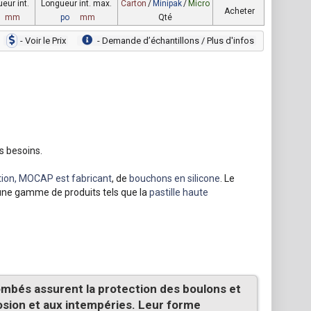
eur int.
Longueur int. max.
Carton
/
Minipak
/
Micro
Acheter
mm
po
mm
Qté
- Voir le Prix
- Demande dʼéchantillons / Plus d'infos
s besoins.
ion, MOCAP est fabricant
, de
bouchons en silicone
. Le
une gamme de produits tels que la
pastille haute
bés assurent la protection des boulons et
osion et aux intempéries. Leur forme