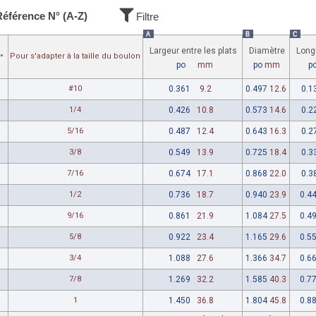
Référence N° (A-Z)
Filtre
A
B
C
Largeur entre les plats
Diamètre
Longu
Pour s'adapter à la taille du boulon
°
po
mm
po
mm
p
#10
0.361
9.2
0.497
12.6
0.1
1/4
0.426
10.8
0.573
14.6
0.2
5/16
0.487
12.4
0.643
16.3
0.2
3/8
0.549
13.9
0.725
18.4
0.3
7/16
0.674
17.1
0.868
22.0
0.3
1/2
0.736
18.7
0.940
23.9
0.4
9/16
0.861
21.9
1.084
27.5
0.4
5/8
0.922
23.4
1.165
29.6
0.5
3/4
1.088
27.6
1.366
34.7
0.6
7/8
1.269
32.2
1.585
40.3
0.7
1
1.450
36.8
1.804
45.8
0.8