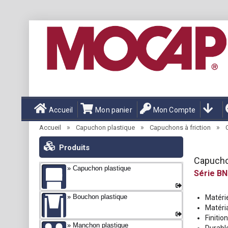
Accueil
Mon panier
Mon Compte
»
»
»
Accueil
Capuchon plastique
Capuchons à friction
Produits
Capucho
Capuchon plastique
BN
Bouchon plastique
Matérie
Matéria
Finitio
Manchon plastique