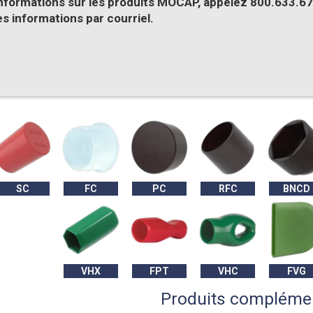
informations sur les produits MOCAP, appelez 800.633.677
es informations par courriel.
SC
FC
PC
RFC
BNCD
VHX
FPT
VHC
FVG
Produits compléme