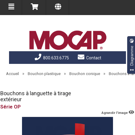
Diagramme
800.633.6775
Contact
»
»
»
Accueil
Bouchon plastique
Bouchon conique
Bouchons à lan
Bouchons à languette à tirage
extérieur
OP
Agrandir l'image