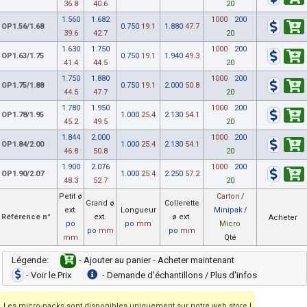
36.8
40.6
20
1.560
1.682
1000
200
OP1.56/1.68
0.750
19.1
1.880
47.7
39.6
42.7
20
1.630
1.750
1000
200
OP1.63/1.75
0.750
19.1
1.940
49.3
41.4
44.5
20
1.750
1.880
1000
200
OP1.75/1.88
0.750
19.1
2.000
50.8
44.5
47.7
20
1.780
1.950
1000
200
OP1.78/1.95
1.000
25.4
2.130
54.1
45.2
49.5
20
1.844
2.000
1000
200
OP1.84/2.00
1.000
25.4
2.130
54.1
46.8
50.8
20
1.900
2.076
1000
200
OP1.90/2.07
1.000
25.4
2.250
57.2
48.3
52.7
20
Petit ø
Carton
/
Grand ø
Collerette
ext.
Longueur
Minipak
/
Référence n°
ext.
ø ext.
Acheter
po
po
mm
Micro
po
mm
po
mm
mm
Qté
Légende:
- Ajouter au panier - Acheter maintenant
- Voir le Prix
- Demande dʼéchantillons / Plus d'infos
Les micro-packs sont disponibles uniquement sur notre web store !