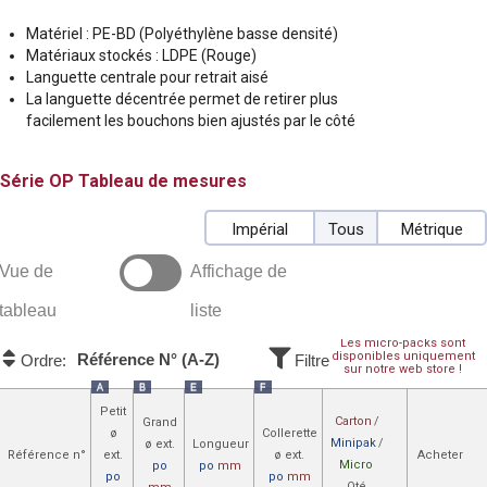
Matériel : PE-BD (Polyéthylène basse densité)
Matériaux stockés : LDPE (Rouge)
Languette centrale pour retrait aisé
La languette décentrée permet de retirer plus
facilement les bouchons bien ajustés par le côté
OP
Tableau de mesures
Impérial
Tous
Métrique
Vue de
Affichage de
tableau
liste
Les micro-packs sont
disponibles uniquement
Référence N° (A-Z)
Ordre:
Filtre
sur notre web store !
A
B
E
F
Petit
Carton
/
Grand
ø
Collerette
Minipak
/
ø ext.
Longueur
Référence n°
ext.
ø ext.
Acheter
Micro
po
po
mm
po
po
mm
Qté