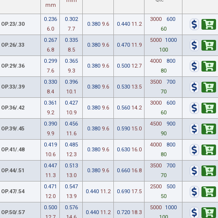
mm
mm
0.236
0.302
3000
600
OP.23/.30
0.380
9.6
0.440
11.2
6.0
7.7
60
0.267
0.335
5000
1000
OP.26/.33
0.380
9.6
0.470
11.9
6.8
8.5
100
0.299
0.365
4000
800
OP.29/.36
0.380
9.6
0.500
12.7
7.6
9.3
80
0.330
0.396
3500
700
OP.33/.39
0.380
9.6
0.530
13.5
8.4
10.1
70
0.361
0.427
3000
600
OP.36/.42
0.380
9.6
0.560
14.2
9.2
10.9
60
0.390
0.456
4500
900
OP.39/.45
0.380
9.6
0.590
15.0
9.9
11.6
90
0.419
0.485
4000
800
OP.41/.48
0.380
9.6
0.630
16.0
10.6
12.3
80
0.447
0.513
3500
700
OP.44/.51
0.380
9.6
0.660
16.8
11.3
13.0
70
0.471
0.547
2500
500
OP.47/.54
0.440
11.2
0.690
17.5
12.0
13.9
50
0.500
0.576
5000
1000
OP.50/.57
0.440
11.2
0.720
18.3
12.7
14.6
100