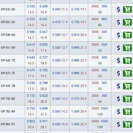
0.532
0.608
4500
900
OP.53/.60
0.440
11.2
0.750
19.1
13.5
15.4
90
0.550
0.631
4000
800
OP.55/.63
0.470
11.9
0.750
19.1
14.0
16.0
80
0.580
0.667
3000
600
OP.58/.66
0.500
12.7
0.810
20.6
14.7
16.9
60
0.610
0.695
3000
600
OP.61/.69
0.500
12.7
0.840
21.3
15.5
17.6
60
0.640
0.727
2500
500
OP.64/.72
0.500
12.7
0.880
22.3
16.3
18.5
50
0.675
0.755
2500
500
OP.67/.75
0.500
12.7
0.880
22.3
17.2
19.2
50
0.690
0.788
2500
500
OP.69/.78
0.560
14.2
0.940
23.9
17.5
20.0
50
0.725
0.823
2000
400
OP.72/.82
0.560
14.2
0.970
24.6
18.4
20.9
40
0.750
0.848
5000
1000
OP.75/.84
0.560
14.2
1.000
25.4
19.1
21.5
100
0.802
0.911
5000
1000
OP.80/.91
0.630
16.0
1.060
26.9
20.4
23.1
100