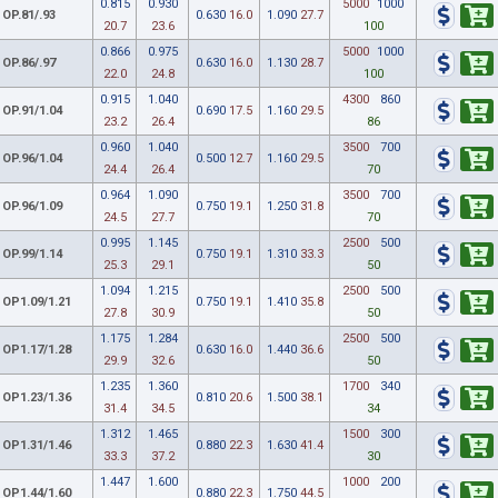
0.815
0.930
5000
1000
OP.81/.93
0.630
16.0
1.090
27.7
20.7
23.6
100
0.866
0.975
5000
1000
OP.86/.97
0.630
16.0
1.130
28.7
22.0
24.8
100
0.915
1.040
4300
860
OP.91/1.04
0.690
17.5
1.160
29.5
23.2
26.4
86
0.960
1.040
3500
700
OP.96/1.04
0.500
12.7
1.160
29.5
24.4
26.4
70
0.964
1.090
3500
700
OP.96/1.09
0.750
19.1
1.250
31.8
24.5
27.7
70
0.995
1.145
2500
500
OP.99/1.14
0.750
19.1
1.310
33.3
25.3
29.1
50
1.094
1.215
2500
500
OP1.09/1.21
0.750
19.1
1.410
35.8
27.8
30.9
50
1.175
1.284
2500
500
OP1.17/1.28
0.630
16.0
1.440
36.6
29.9
32.6
50
1.235
1.360
1700
340
OP1.23/1.36
0.810
20.6
1.500
38.1
31.4
34.5
34
1.312
1.465
1500
300
OP1.31/1.46
0.880
22.3
1.630
41.4
33.3
37.2
30
1.447
1.600
1000
200
OP1.44/1.60
0.880
22.3
1.750
44.5