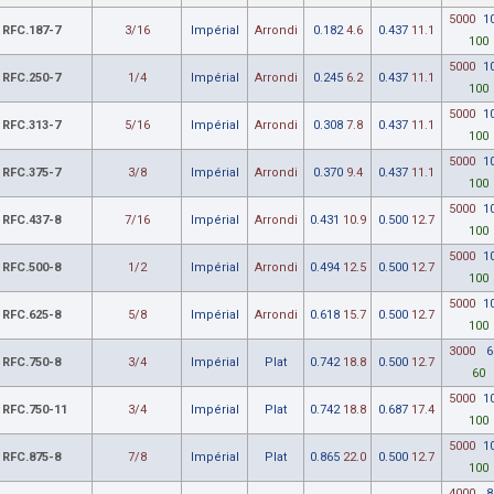
5000
1
RFC.187-7
3/16
Impérial
Arrondi
0.182
4.6
0.437
11.1
100
5000
1
RFC.250-7
1/4
Impérial
Arrondi
0.245
6.2
0.437
11.1
100
5000
1
RFC.313-7
5/16
Impérial
Arrondi
0.308
7.8
0.437
11.1
100
5000
1
RFC.375-7
3/8
Impérial
Arrondi
0.370
9.4
0.437
11.1
100
5000
1
RFC.437-8
7/16
Impérial
Arrondi
0.431
10.9
0.500
12.7
100
5000
1
RFC.500-8
1/2
Impérial
Arrondi
0.494
12.5
0.500
12.7
100
5000
1
RFC.625-8
5/8
Impérial
Arrondi
0.618
15.7
0.500
12.7
100
3000
6
RFC.750-8
3/4
Impérial
Plat
0.742
18.8
0.500
12.7
60
5000
1
RFC.750-11
3/4
Impérial
Plat
0.742
18.8
0.687
17.4
100
5000
1
RFC.875-8
7/8
Impérial
Plat
0.865
22.0
0.500
12.7
100
4000
8