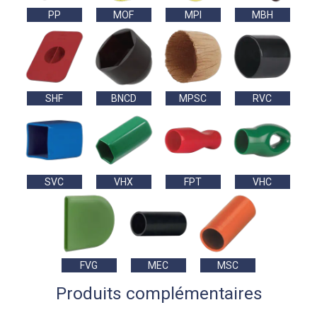
PP
MOF
MPI
MBH
SHF
BNCD
MPSC
RVC
SVC
VHX
FPT
VHC
FVG
MEC
MSC
Produits complémentaires