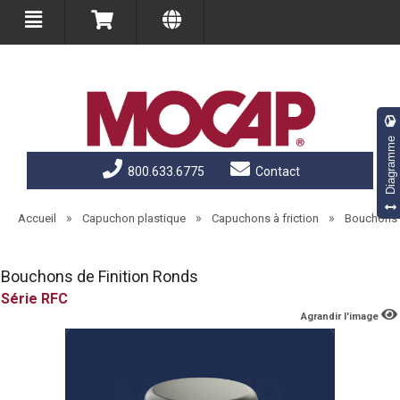
Diagramme
800.633.6775
Contact
»
»
»
Accueil
Capuchon plastique
Capuchons à friction
Bouchons 
Bouchons de Finition Ronds
RFC
Agrandir l'image