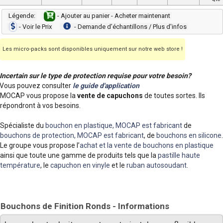
Légende:
- Ajouter au panier - Acheter maintenant
- Voir le Prix
- Demande dʼéchantillons / Plus d'infos
Les micro-packs sont disponibles uniquement sur notre web store !
Incertain sur le type de protection requise pour votre besoin?
Vous pouvez consulter
le guide d'application
MOCAP vous propose la
vente de capuchons
de toutes sortes. Ils
répondront à vos besoins.
Spécialiste du
bouchon en plastique, MOCAP est fabricant
de
bouchons de protection, MOCAP est fabricant
, de
bouchons en silicone
.
Le groupe vous propose l’
achat et la vente de bouchons en plastique
ainsi que toute une gamme de produits tels que la
pastille haute
température
, le
capuchon en vinyle
et le
ruban autosoudant
.
Bouchons de Finition Ronds - Informations