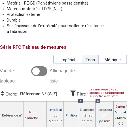
Matériel : PE-BD (Polyéthylène basse densité)
Matériaux stockés : LDPE (Noir)
Protection externe
Durable
Sur-épaisseur de l'extrémité pour meilleure résistance
à l'abrasion
RFC
Tableau de mesures
Impérial
Tous
Métrique
Vue de
Affichage de
tableau
liste
Les micro-packs sont
disponibles uniquement
Référence N° (A-Z)
Ordre:
Filtre
sur notre web store !
A
B
Carton
/
Impérial
Diamètre
Longueur
Pour
Minipak
Référence n°
ou
Finition
intérieur
int.
diamètre....
/
Micro
Métrique
po
mm
po
mm
Qté