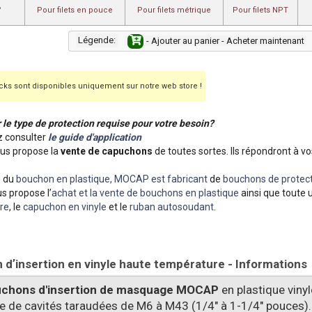
°
Pour filets en pouce
Pour filets métrique
Pour filets NPT
Légende:
- Ajouter au panier - Acheter maintenant
ks sont disponibles uniquement sur notre web store !
r le type de protection requise pour votre besoin?
 consulter
le guide d'application
s propose la
vente de capuchons
de toutes sortes. Ils répondront à vo
e du
bouchon en plastique, MOCAP est fabricant
de
bouchons de protect
s propose l’
achat et la vente de bouchons en plastique
ainsi que toute 
re
, le
capuchon en vinyle
et le
ruban autosoudant
.
dʼinsertion en vinyle haute température - Informations
chons d'insertion de masquage MOCAP
en plastique viny
pe de cavités taraudées de M6 à M43 (1/4" à 1-1/4" pouces