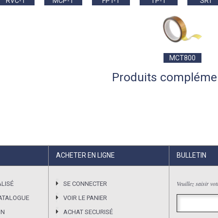
RVC-T
MCP-T
FPT-T
TP-T
SRT
MCT800
Produits compléme
ACHETER EN LIGNE
BULLETIN
Veuillez saisir vo
LISÉ
SE CONNECTER
CATALOGUE
VOIR LE PANIER
ON
ACHAT SECURISÉ