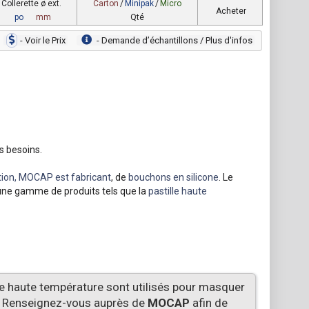
Collerette ø ext.
Carton
/
Minipak
/
Micro
Acheter
po
mm
Qté
- Voir le Prix
- Demande dʼéchantillons / Plus d'infos
s besoins.
ion, MOCAP est fabricant
, de
bouchons en silicone
. Le
une gamme de produits tels que la
pastille haute
le haute température sont utilisés pour masquer
). Renseignez-vous auprès de
MOCAP
afin de