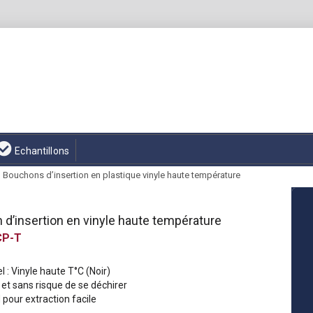
Echantillons
Bouchons dʼinsertion en plastique vinyle haute température
dʼinsertion en vinyle haute température
P-T
l : Vinyle haute T°C (Noir)
et sans risque de se déchirer
pour extraction facile