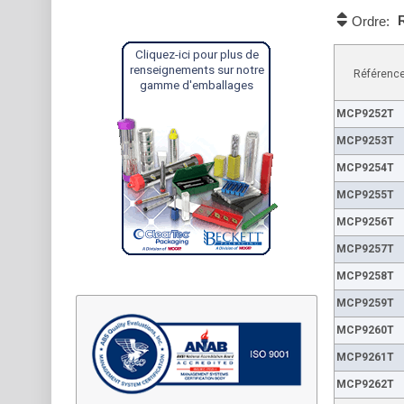
Ordre:
Cliquez-ici pour plus de
renseignements sur notre
Référence
gamme d'emballages
MCP9252T
MCP9253T
MCP9254T
MCP9255T
MCP9256T
MCP9257T
MCP9258T
MCP9259T
MCP9260T
MCP9261T
MCP9262T