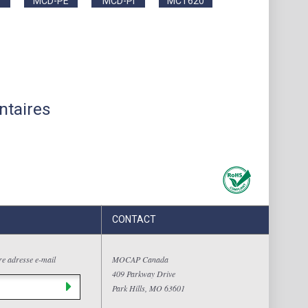
MCD-PE
MCD-PI
MCT620
ntaires
CONTACT
tre adresse e-mail
MOCAP Canada
409 Parkway Drive
Park Hills, MO 63601