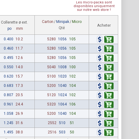
Les micro-packs sont
disponibles uniquement
sur notre web store !
Carton
/
Minipak
/
Micro
Collerette ø ext.
Acheter
Qté
po
mm
0.400
10.2
5280
1056
105
0.460
11.7
5280
1056
105
0.495
12.6
5280
1056
105
0.550
14.0
5040
1008
100
0.620
15.7
5100
1020
102
0.683
17.3
5200
1040
104
0.807
20.5
5120
1024
102
0.961
24.4
5320
1064
106
1.058
26.9
5200
1040
104
1.245
31.6
2552
510
51
1.495
38.0
2516
503
50