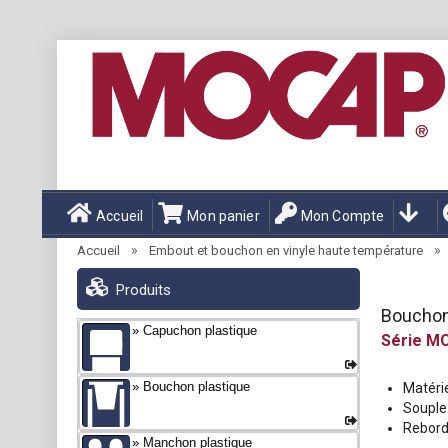
Accueil
Mon panier
Mon Compte
»
»
Accueil
Embout et bouchon en vinyle haute température
Produits
Bouchon 
Capuchon plastique
MC
Bouchon plastique
Matérie
Souple 
Rebord 
Manchon plastique