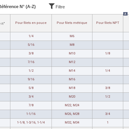
Référence N° (A-Z)
Filtre
A
Pour filets en pouce
Pour filets métrique
Pour filets NPT
 n°
1/4
M6
5/16
M8
3/8
M10
1/8
7/16
M12
1/2
M14
1/4
9/16
M16
5/8
M18
3/8
3/4
M20
1/2
7/8
M22, M24
1-1/16
M26, M28
3/4
1-1/8, 1-3/16, 1-1/4
M32, M34
1