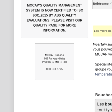
Référence n
MOCAP’S QUALITY MANAGEMENT
SYSTEM IS NOW CERTIFIED TO ISO
9001:2015 BY ABS QUALITY
EVALUATIONS. PLEASE VISIT OUR
QUALITY PAGE FOR MORE
INFORMATION.
Les micro-pac
Incertain su
Vous pouvez
MOCAP vou
MOCAP Canada
409 Parkway Drive
Park Hills, MO 63601
Spécialist
groupe vou
800.633.6775
températu
Bouchon 
Les
bou
tout ty