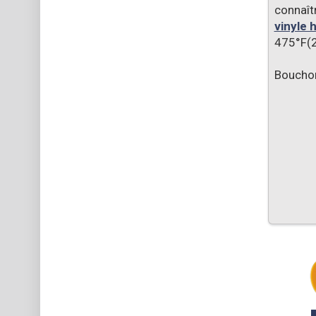
connaît
vinyle 
475°F(2
Bouchon