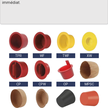
immédiat.
TPR
WF
TWF
XW
CP
CPW
OP
MPSC