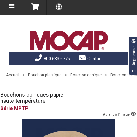
Diagramme
800.633.6775
Contact
»
»
»
Accueil
Bouchon plastique
Bouchon conique
Bouchons et c
Bouchons coniques papier
haute température
MPTP
Agrandir l'image