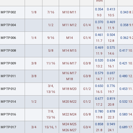
mm
0.354
0.413
MPTP002
1/8
7/16
M10 M11
0.343
8.
9.0
10.5
0.370
0.469
MPTP004
1/2
M11 M12
G1/4
0.358
9.
9.4
11.9
0.461
0.504
MPTP006
1/4
9/16
M14
G1/4
0.362
9.
11.7
12.8
0.469
0.575
MPTP008
5/8
M14 M15
0.417
10.
11.9
14.6
0.520
0.634
MPTP009
3/8
11/16
M16 M17
G3/8
0.421
10.
13.2
16.1
M16 M17
0.579
0.697
MPTP011
3/8
G3/8
0.480
12.
M18
14.7
17.7
3/4,
0.650
0.776
MPTP012
M18 M20
G1/2
0.453
11.
13/16
16.5
19.7
0.677
0.819
MPTP014
1/2
M20 M22
G1/2
0.532
13.
17.2
20.8
7/8,
0.780
0.878
MPTP016
M22 M24
G5/8
0.583
14.
15/16
19.8
22.3
M24 M25
0.858
0.949
MPTP017
3/4
15/16, 1
G3/4
0.689
17.
M26 M27
21.8
24.1