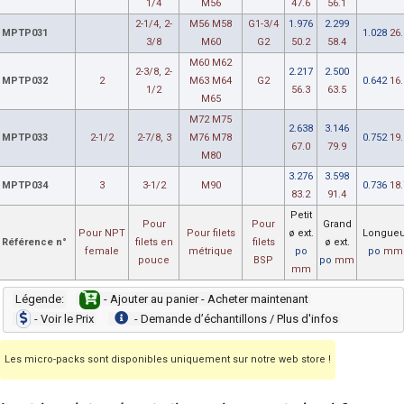
1/4
M56
47.6
56.1
2-1/4, 2-
M56 M58
G1-3/4
1.976
2.299
MPTP031
1.028
26.
3/8
M60
G2
50.2
58.4
M60 M62
2-3/8, 2-
2.217
2.500
MPTP032
2
M63 M64
G2
0.642
16.
1/2
56.3
63.5
M65
M72 M75
2.638
3.146
MPTP033
2-1/2
2-7/8, 3
M76 M78
0.752
19.
67.0
79.9
M80
3.276
3.598
MPTP034
3
3-1/2
M90
0.736
18.
83.2
91.4
Petit
Pour
Pour
Grand
Pour NPT
Pour filets
ø ext.
Longueu
Référence n°
filets en
filets
ø ext.
female
métrique
po
po
mm
pouce
BSP
po
mm
mm
Légende:
- Ajouter au panier - Acheter maintenant
- Voir le Prix
- Demande dʼéchantillons / Plus d'infos
Les micro-packs sont disponibles uniquement sur notre web store !