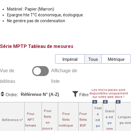
Matériel : Papier (Marron)
Epargne hte T°C économique, écologique
Ne genère pas de condensation
MPTP
Tableau de mesures
Impérial
Tous
Métrique
Vue de
Affichage de
tableau
liste
Les micro-packs sont
disponibles uniquement
Référence N° (A-Z)
Ordre:
Filtre
sur notre web store !
A
B
E
Petit
Pour
Grand
Pour
Pour
Pour
ø
filets
ø ext.
Longue
NPT
filets
filets
Référence n°
ext.
en
po
po
m
female
métrique
BSP
po
pouce
mm