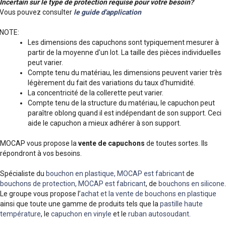
Incertain sur le type de protection requise pour votre besoin?
Vous pouvez consulter
le guide d'application
NOTE:
Les dimensions des capuchons sont typiquement mesurer à
partir de la moyenne d'un lot. La taille des pièces individuelles
peut varier.
Compte tenu du matériau, les dimensions peuvent varier très
légèrement du fait des variations du taux d'humidité.
La concentricité de la collerette peut varier.
Compte tenu de la structure du matériau, le capuchon peut
paraître oblong quand il est indépendant de son support. Ceci
aide le capuchon a mieux adhérer à son support.
MOCAP vous propose la
vente de capuchons
de toutes sortes. Ils
répondront à vos besoins.
Spécialiste du
bouchon en plastique, MOCAP est fabricant
de
bouchons de protection, MOCAP est fabricant
, de
bouchons en silicone
.
Le groupe vous propose l’
achat et la vente de bouchons en plastique
ainsi que toute une gamme de produits tels que la
pastille haute
température
, le
capuchon en vinyle
et le
ruban autosoudant
.