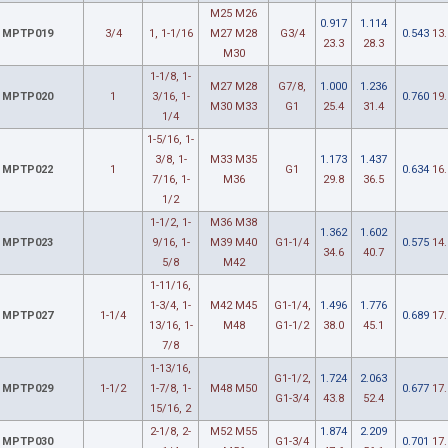
M25 M26
0.917
1.114
MPTP019
3/4
1, 1-1/16
M27 M28
G3/4
0.543
13.
23.3
28.3
M30
1-1/8, 1-
M27 M28
G7/8,
1.000
1.236
MPTP020
1
3/16, 1-
0.760
19.
M30 M33
G1
25.4
31.4
1/4
1-5/16, 1-
3/8, 1-
M33 M35
1.173
1.437
MPTP022
1
G1
0.634
16.
7/16, 1-
M36
29.8
36.5
1/2
1-1/2, 1-
M36 M38
1.362
1.602
MPTP023
9/16, 1-
M39 M40
G1-1/4
0.575
14.
34.6
40.7
5/8
M42
1-11/16,
1-3/4, 1-
M42 M45
G1-1/4,
1.496
1.776
MPTP027
1-1/4
0.689
17.
13/16, 1-
M48
G1-1/2
38.0
45.1
7/8
1-13/16,
G1-1/2,
1.724
2.063
MPTP029
1-1/2
1-7/8, 1-
M48 M50
0.677
17.
G1-3/4
43.8
52.4
15/16, 2
2-1/8, 2-
M52 M55
1.874
2.209
MPTP030
G1-3/4
0.701
17.