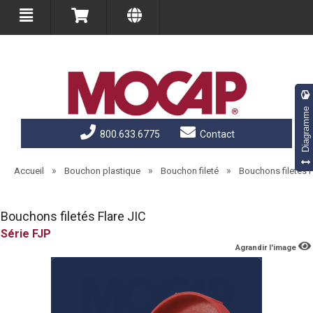
Diagramme
800.633.6775
Contact
»
»
»
Accueil
Bouchon plastique
Bouchon fileté
Bouchons filetés F
Bouchons filetés Flare JIC
FJP
Agrandir l'image