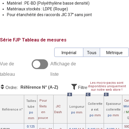
Matériel : PE-BD (Polyéthylène basse densité)
Matériaux stockés : LDPE (Rouge)
Pour étanchéité des raccords JIC 37° sans joint
FJP
Tableau de mesures
Impérial
Tous
Métrique
Vue de
Affichage de
tableau
liste
Les micro-packs sont
disponibles uniquement
Référence N° (A-Z)
Ordre:
Filtre
sur notre web store !
B
C
D
Pour
Car
Tailles
Collerette
Epaisseur
filets
JIC
Min
tube
Longueur
Référence n°
ø ext.
collerette
en
Dash
/
M
po
po
mm
po
mm
po
mm
pouce
Q
mm
0.125
50