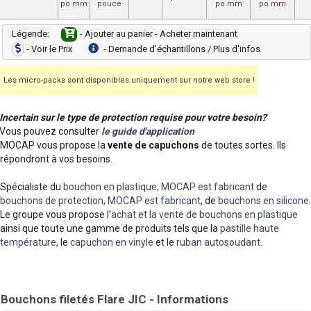
po
mm
pouce
po
mm
po
mm
Légende:
- Ajouter au panier - Acheter maintenant
- Voir le Prix
- Demande dʼéchantillons / Plus d'infos
Les micro-packs sont disponibles uniquement sur notre web store !
Incertain sur le type de protection requise pour votre besoin?
Vous pouvez consulter
le guide d'application
MOCAP vous propose la
vente de capuchons
de toutes sortes. Ils
répondront à vos besoins.
Spécialiste du
bouchon en plastique, MOCAP est fabricant
de
bouchons de protection, MOCAP est fabricant
, de
bouchons en silicone
.
Le groupe vous propose l’
achat et la vente de bouchons en plastique
ainsi que toute une gamme de produits tels que la
pastille haute
température
, le
capuchon en vinyle
et le
ruban autosoudant
.
Bouchons filetés Flare JIC - Informations