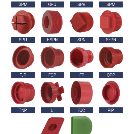
GPM
GPU
SPB
SPM
SPU
HSPN
SPN
SFPN
FJP
FOP
IFP
OPP
TNP
U
FJC
PIP