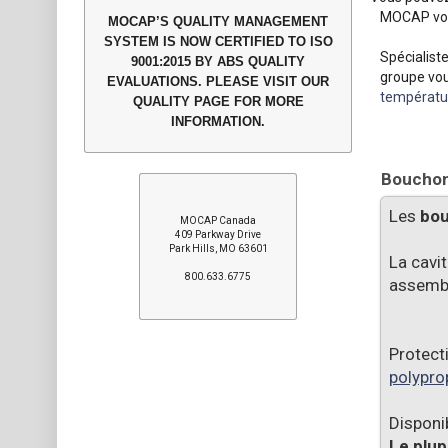
MOCAP vou
MOCAP’S QUALITY MANAGEMENT
SYSTEM IS NOW CERTIFIED TO ISO
Spécialist
9001:2015 BY ABS QUALITY
groupe vou
EVALUATIONS. PLEASE VISIT OUR
températu
QUALITY PAGE FOR MORE
INFORMATION.
Bouchons
Les
bo
MOCAP Canada
409 Parkway Drive
Park Hills, MO 63601
La cavi
800.633.6775
assembl
Protect
polypro
Disponi
Le plup