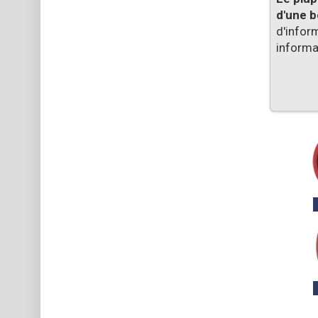
d'une b
d'infor
informat