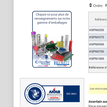
Ordre:
Cliquez-ici pour plus de
renseignements sur notre
Référenc
gamme d'emballages
HSPN0250
HSPN0375
HSPN0500
HSPN0750
HSPN1000
Référence n
Les micro-pac
Incertain su
Vous pouvez