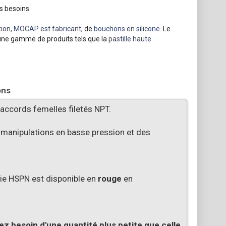
s besoins.
ion, MOCAP est fabricant
, de
bouchons en silicone
. Le
une gamme de produits tels que la
pastille haute
ons
raccords femelles filetés NPT.
 manipulations en basse pression et des
ie HSPN est disponible en
rouge
en
ez besoin d'une quantité plus petite que celle