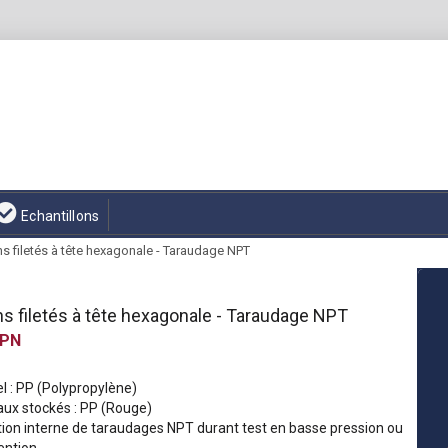
Echantillons
 filetés à tête hexagonale - Taraudage NPT
 filetés à tête hexagonale - Taraudage NPT
PN
l : PP (Polypropylène)
aux stockés : PP (Rouge)
tion interne de taraudages NPT durant test en basse pression ou