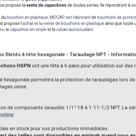
s propose la
vente de capuchons
de toutes sortes. Ils répondront à vo
e du
bouchon en plastique, MOCAP est fabricant
de
bouchons de protect
s propose l’
achat et la vente de bouchons en plastique
ainsi que toute 
re
, le
capuchon en vinyle
et le
ruban autosoudant
.
 filetés à tête hexagonale - Taraudage NPT - Informati
uchons HSPN
ont une tête à 6 pans pour utilisation sur des 
té hexagonale permettra la protection de taraudages lors de
ages usine.
ion de composants taraudés 1/1"-18 à 1-11-1/2 NPT. La sér
pylène
bles en stock pour vos productions immédiates.
art des tailles sont disponibles en minipak quand vous av