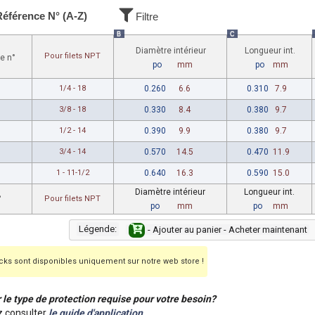
Référence N° (A-Z)
Filtre
B
C
Diamètre intérieur
Longueur int.
Pour filets NPT
e n°
po
mm
po
mm
1/4 - 18
0.260
6.6
0.310
7.9
3/8 - 18
0.330
8.4
0.380
9.7
1/2 - 14
0.390
9.9
0.380
9.7
3/4 - 14
0.570
14.5
0.470
11.9
1 - 11-1/2
0.640
16.3
0.590
15.0
Diamètre intérieur
Longueur int.
°
Pour filets NPT
po
mm
po
mm
Légende:
- Ajouter au panier - Acheter maintenant
ks sont disponibles uniquement sur notre web store !
r le type de protection requise pour votre besoin?
 consulter
le guide d'application