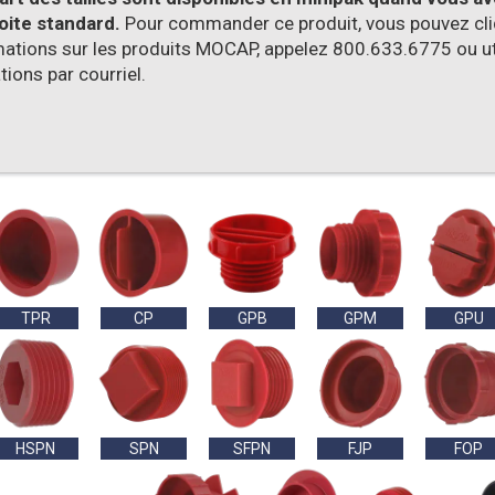
oite standard.
Pour commander ce produit, vous pouvez cliqu
mations sur les produits MOCAP, appelez 800.633.6775 ou ut
ions par courriel.
TPR
CP
GPB
GPM
GPU
HSPN
SPN
SFPN
FJP
FOP