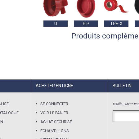
U
PIP
TPE-X
Produits compléme
ACHETER EN LIGNE
BULLETIN
Veuillez saisir vo
LISÉ
SE CONNECTER
CATALOGUE
VOIR LE PANIER
ON
ACHAT SECURISÉ
ECHANTILLONS