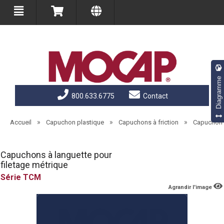
Diagramme
800.633.6775
Contact
»
»
»
Accueil
Capuchon plastique
Capuchons à friction
Capuchon p
Capuchons à languette pour
filetage métrique
TCM
Agrandir l'image