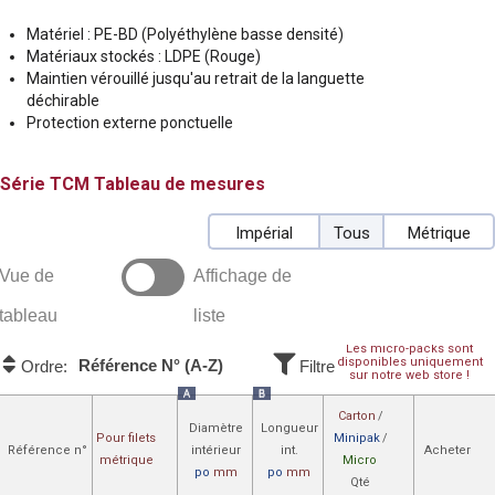
Matériel : PE-BD (Polyéthylène basse densité)
Matériaux stockés : LDPE (Rouge)
Maintien vérouillé jusqu'au retrait de la languette
déchirable
Protection externe ponctuelle
TCM
Tableau de mesures
Impérial
Tous
Métrique
Vue de
Affichage de
tableau
liste
Les micro-packs sont
disponibles uniquement
Référence N° (A-Z)
Ordre:
Filtre
sur notre web store !
A
B
Carton
/
Diamètre
Longueur
Pour filets
Minipak
/
Référence n°
intérieur
int.
Acheter
métrique
Micro
po
mm
po
mm
Qté