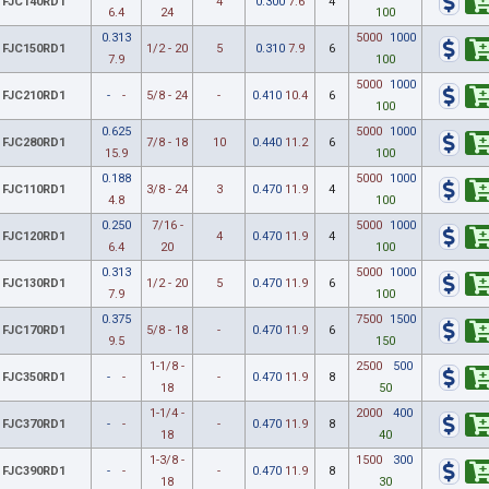
FJC140RD1
4
0.300
7.6
4
6.4
24
100
0.313
5000
1000
FJC150RD1
1/2 - 20
5
0.310
7.9
6
7.9
100
5000
1000
FJC210RD1
-
-
5/8 - 24
-
0.410
10.4
6
100
0.625
5000
1000
FJC280RD1
7/8 - 18
10
0.440
11.2
6
15.9
100
0.188
5000
1000
FJC110RD1
3/8 - 24
3
0.470
11.9
4
4.8
100
0.250
7/16 -
5000
1000
FJC120RD1
4
0.470
11.9
4
6.4
20
100
0.313
5000
1000
FJC130RD1
1/2 - 20
5
0.470
11.9
6
7.9
100
0.375
7500
1500
FJC170RD1
5/8 - 18
-
0.470
11.9
6
9.5
150
1-1/8 -
2500
500
FJC350RD1
-
-
-
0.470
11.9
8
18
50
1-1/4 -
2000
400
FJC370RD1
-
-
-
0.470
11.9
8
18
40
1-3/8 -
1500
300
FJC390RD1
-
-
-
0.470
11.9
8
18
30