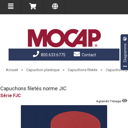
Diagramme
800.633.6775
Contact
»
»
»
Accueil
Capuchon plastique
Capuchons filetés
Capuchons po
Capuchons filetés norme JIC
FJC
Agrandir l'image