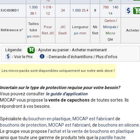
12
20
1.500
1-7/8 -
700
140
FJC430RD1
24
1.000
25.4
8
38.1
12
14
Carton
/
Tailles
Pour
JIC
Longueur
Nb
Minipak
/
Référence n°
tube
Acheter
filet JIC
Dash
po
mm
filet
Micro
po
mm
Qté
Légende:
- Ajouter au panier - Acheter maintenant
- Voir le Prix
- Demande dʼéchantillons / Plus d'infos
Les micro-packs sont disponibles uniquement sur notre web store !
Incertain sur le type de protection requise pour votre besoin?
Vous pouvez consulter
le guide d'application
MOCAP vous propose la
vente de capuchons
de toutes sortes. Ils
répondront à vos besoins.
Spécialiste du
bouchon en plastique, MOCAP est fabricant
de
bouchons de protection, MOCAP est fabricant
, de
bouchons en silicone
.
Le groupe vous propose l’
achat et la vente de bouchons en plastique
ainsi que toute une gamme de produits tels que la
pastille haute