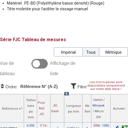
Matériel : PE-BD (Polyéthylène basse densité) (Rouge)
Tête moletée pour faciliter le vissage manuel
FJC
Tableau de mesures
Impérial
Tous
Métrique
Vue de
Affichage de
tableau
liste
Les micro-packs sont
disponibles uniquement
Référence N° (A-Z)
Ordre:
Filtre
sur notre web store !
B
Carton
/
Tailles
Pour
JIC
Minipak
tube
Longueur
Nb
filet
Référence n°
Acheter
Dash
/
Micro
po
po
mm
filet
JIC
Qté
mm
0.250
7/16 -
5000
1000