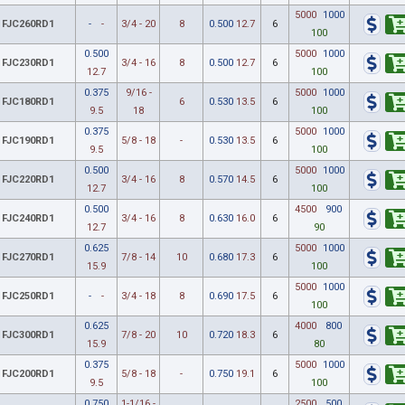
5000
1000
FJC260RD1
-
-
3/4 - 20
8
0.500
12.7
6
100
0.500
5000
1000
FJC230RD1
3/4 - 16
8
0.500
12.7
6
12.7
100
0.375
9/16 -
5000
1000
FJC180RD1
6
0.530
13.5
6
9.5
18
100
0.375
5000
1000
FJC190RD1
5/8 - 18
-
0.530
13.5
6
9.5
100
0.500
5000
1000
FJC220RD1
3/4 - 16
8
0.570
14.5
6
12.7
100
0.500
4500
900
FJC240RD1
3/4 - 16
8
0.630
16.0
6
12.7
90
0.625
5000
1000
FJC270RD1
7/8 - 14
10
0.680
17.3
6
15.9
100
5000
1000
FJC250RD1
-
-
3/4 - 18
8
0.690
17.5
6
100
0.625
4000
800
FJC300RD1
7/8 - 20
10
0.720
18.3
6
15.9
80
0.375
5000
1000
FJC200RD1
5/8 - 18
-
0.750
19.1
6
9.5
100
0.750
1-1/16 -
2500
500