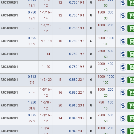
FJC330RD1
12
0.750
19.1
8
19.1
12
50
0.750
1-1/16 -
1500
300
FJC340RD1
12
0.750
19.1
8
19.1
14
30
1-1/2 -
1000
200
FJC400RD1
-
-
-
0.750
19.1
8
12
20
0.625
5000
1000
FJC290RD1
7/8 - 18
10
0.780
19.8
6
15.9
100
2500
500
FJC310RD1
-
-
1 - 14
-
0.780
19.8
8
50
2000
400
FJC320RD1
-
-
1 - 20
-
0.780
19.8
8
40
0.313
5000
1000
FJC160RD1
1/2 - 20
5
0.880
22.4
6
7.9
100
1-5/16 -
1000
200
FJC380RD1
-
-
16
0.880
22.4
8
12
20
1.250
1-5/8 -
750
150
FJC410RD1
20
0.910
23.1
8
31.8
12
15
0.875
1-3/16 -
2500
500
FJC360RD1
14
0.940
23.9
8
22.2
12
50
1-3/4 -
1000
200
FJC420RD1
-
-
-
0.940
23.9
8