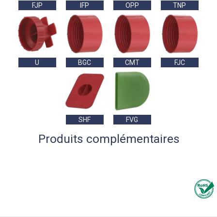
FJP
IFP
OPP
TNP
U
BGC
CMT
FJC
SHF
FVG
Produits complémentaires