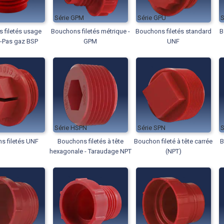
GPM
GPU
 filetés usage
Bouchons filetés métrique -
Bouchons filetés standard
B
 -Pas gaz BSP
GPM
UNF
HSPN
SPN
s filetés UNF
Bouchons filetés à tête
Bouchon fileté à tête carrée
B
hexagonale - Taraudage NPT
(NPT)