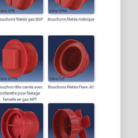
SPB
SPM
ouchons filetés gaz BSP
Bouchons filetés métrique
SFPN
FJP
ouchon tête carrée avec
Bouchons filetés Flare JIC
collerette pour filetage
femelle en gaz NPT