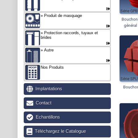
GPB
Produit de masquage
Bouchons
général
Protection raccords, tuyaux et
brides
Autre
Nos Produits
SPU
Bouchon
Implantations
Contact
Echantillons
Téléchargez le Catalogue