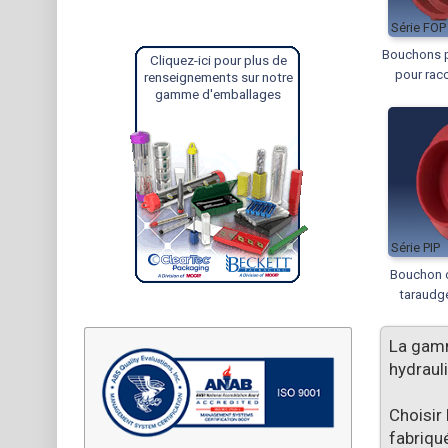
FOP
Bouchons pl
Cliquez-ici pour plus de
pour racc
renseignements sur notre
gamme d'emballages
PIP
Bouchon o
taraudg
La ga
hydraul
Choisir
fabriqu