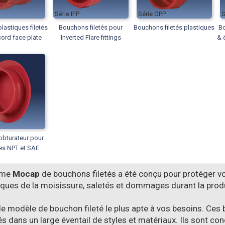
IFP
OPP
astiques filetés
Bouchons filetés pour
Bouchons filetés plastiques
Bo
ord face plate
Inverted Flare fittings
& 
bturateur pour
es NPT et SAE
mme
Mocap
de bouchons filetés a été conçu pour protéger vo
iques de la moisissure, saletés et dommages durant la produc
 le modèle de bouchon fileté le plus apte à vos besoins. Ces
és dans un large éventail de styles et matériaux. Ils sont c