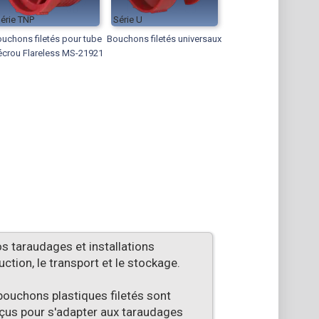
TNP
U
uchons filetés pour tube
Bouchons filetés universaux
écrou Flareless MS-21921
s taraudages et installations
tion, le transport et le stockage.
 bouchons plastiques filetés sont
onçus pour s'adapter aux taraudages